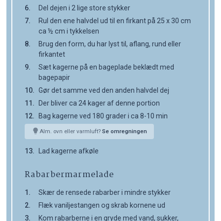
Del dejen i 2 lige store stykker
Rul den ene halvdel ud til en firkant på 25 x 30 cm
ca ½ cm i tykkelsen
Brug den form, du har lyst til, aflang, rund eller
firkantet
Sæt kagerne på en bageplade beklædt med
bagepapir
Gør det samme ved den anden halvdel dej
Der bliver ca 24 kager af denne portion
Bag kagerne ved 180 grader i ca 8-10 min
Alm. ovn eller varmluft?
Se omregningen
Lad kagerne afkøle
Rabarbermarmelade
Skær de rensede rabarber i mindre stykker
Flæk vaniljestangen og skrab kornene ud
Kom rabarberne i en gryde med vand, sukker,