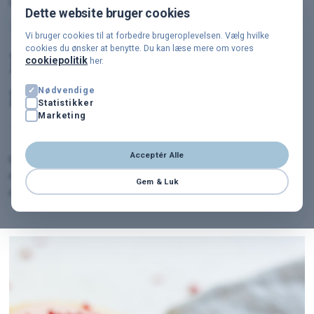
Oprettet 24. June 2022
Dette website bruger cookies
TÆRTER OG SNITTER
RABARBER-TID
Vi bruger cookies til at forbedre brugeroplevelsen. Vælg hvilke
cookies du ønsker at benytte. Du kan læse mere om vores
Rabarbersnitter med
cookiepolitik
her.
glasur
Nødvendige
Statistikker
Marketing
★★★★★
★★★★★
0
(0)
1 t 30 min
·
12 personer
Acceptér Alle
Lækre, sprøde mørdejs snitter lagt sammen med
rabarbermarmelade, pyntet med glasur af flormelis tilsat
Gem & Luk
rabarbersirup og drysset med frysetørret hindbær