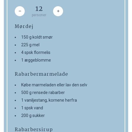
12
−
+
personer
Mørdej
150 g koldt smør
225 g mel
4 spsk flormelis
1 æggeblomme
Rabarbermarmelade
Købe marmeladen eller lav den selv
500 g rensede rabarber
1 vaniljestang, kornene herfra
1 spsk vand
200 g sukker
Rabarbersirup