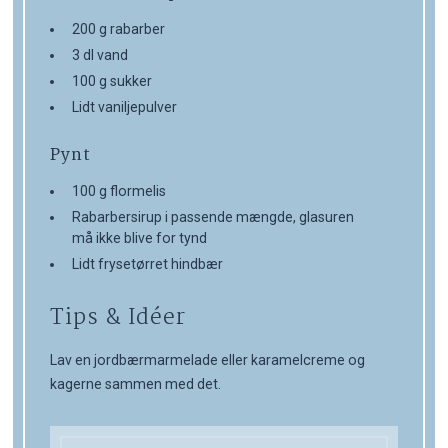
200 g rabarber
3 dl vand
100 g sukker
Lidt vaniljepulver
Pynt
100 g flormelis
Rabarbersirup i passende mængde, glasuren
må ikke blive for tynd
Lidt frysetørret hindbær
Tips & Idéer
Lav en jordbærmarmelade eller karamelcreme og
kagerne sammen med det.