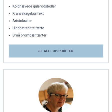
Koldhævede gulerodsboller
Kransekagekonfekt
Aristokrator
Hindbærsnitte tærte
Små brombær tærter
SE ALLE OPSKRIFTER