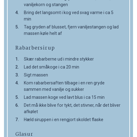
vaniljekorn og stangen
Bring det langsomt i kog ved svag varme i ca 5
min
Tag gryden af blusset, fjern vaniljestangen og lad
massen køle helt af
Rabarbersirup
Skær rabarberne ud i mindre stykker
Lad det småkoge i ca 20 min
Sigt massen
Kom rabarbersaften tilbage i en ren gryde
sammen med vanilje og sukker
Lad massen koge ved lavt blus i ca 15 min
Det må ikke blive for tykt, det stivner, når det bliver
afkølet
Hæld siruppen i en rengjort skoldet flaske
Glasur