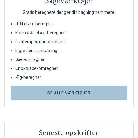
Bageværktøjer
Gratis beregnere der gør din bagning nemmere.
dl til gram beregner
Formstørrelses-beregner
Ovntemperatur omregner
Ingrediens-erstatning
Gær-omregner
Chokolade-omregner
Æg-beregner
SE ALLE VÆRKTØJER
Seneste opskrifter