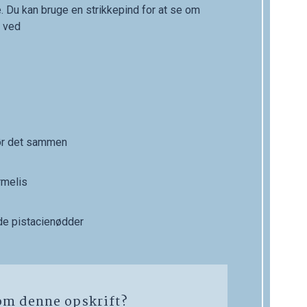
. Du kan bruge en strikkepind for at se om
j ved
rør det sammen
rmelis
de pistacienødder
om denne opskrift?