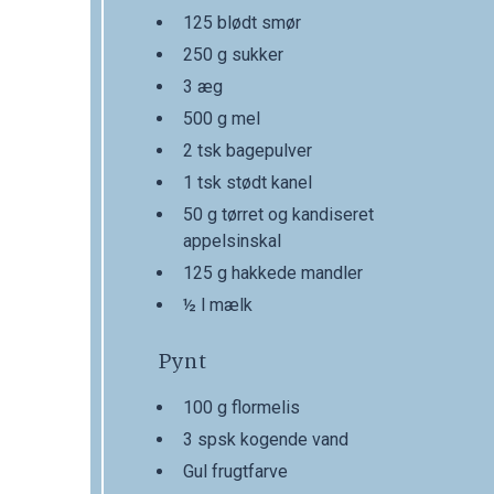
125 blødt smør
250 g sukker
3 æg
500 g mel
2 tsk bagepulver
1 tsk stødt kanel
50 g tørret og kandiseret
appelsinskal
125 g hakkede mandler
½ l mælk
Pynt
100 g flormelis
3 spsk kogende vand
Gul frugtfarve