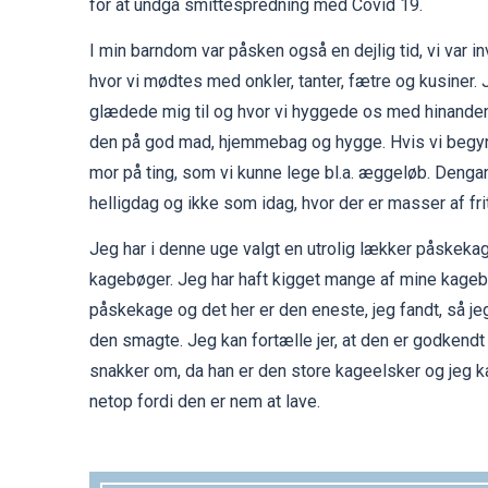
for at undgå smittespredning med Covid 19.
I min barndom var påsken også en dejlig tid, vi var in
hvor vi mødtes med onkler, tanter, fætre og kusiner.
glædede mig til og hvor vi hyggede os med hinanden
den på god mad, hjemmebag og hygge. Hvis vi begyn
mor på ting, som vi kunne lege bl.a. æggeløb. Dengang
helligdag og ikke som idag, hvor der er masser af frit
Jeg har i denne uge valgt en utrolig lækker påskekag
kagebøger. Jeg har haft kigget mange af mine kageb
påskekage og det her er den eneste, jeg fandt, så je
den smagte. Jeg kan fortælle jer, at den er godkend
snakker om, da han er den store kageelsker og jeg k
netop fordi den er nem at lave.