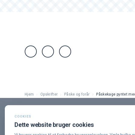
Hjem
Opskrifter
Påske og forår
Påskekage pyntet med 
Søg opskrift...
⌘K
Oprettet 1. April 2020
COOKIES
Dette website bruger cookies
PÅSKE OG FORÅR