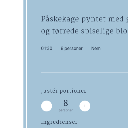
Påskekage pyntet med 
og tørrede spiselige bl
01:30
8 personer
Nem
Justér portioner
8
−
+
personer
Ingredienser