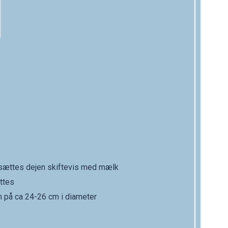
ilsættes dejen skiftevis med mælk
ttes
 på ca 24-26 cm i diameter