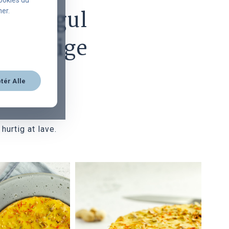
cookies du
 med gul
er.
spiselige
tér Alle
urtig at lave.