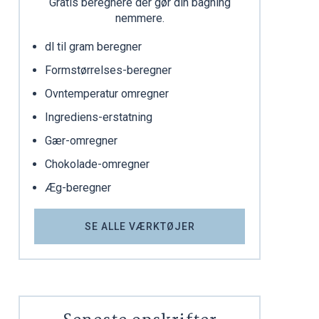
Gratis beregnere der gør din bagning
nemmere.
dl til gram beregner
Formstørrelses-beregner
Ovntemperatur omregner
Ingrediens-erstatning
Gær-omregner
Chokolade-omregner
Æg-beregner
SE ALLE VÆRKTØJER