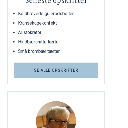
Seneste opskrifter
Koldhævede gulerodsboller
Kransekagekonfekt
Aristokrator
Hindbærsnitte tærte
Små brombær tærter
SE ALLE OPSKRIFTER