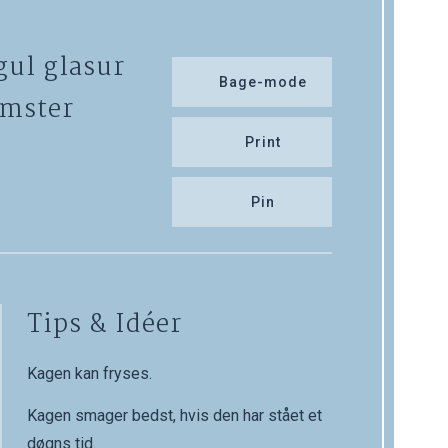
gul glasur
Bage-mode
omster
Print
Pin
Tips & Idéer
Kagen kan fryses.
Kagen smager bedst, hvis den har stået et
døgns tid.