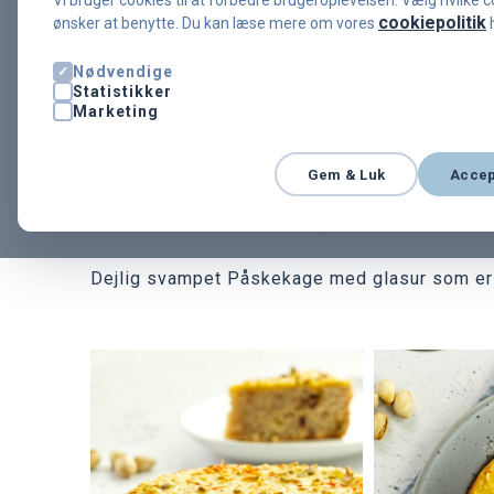
Vi bruger cookies til at forbedre brugeroplevelsen. Vælg hvilke 
Påskekage pyntet
cookiepolitik
ønsker at benytte. Du kan læse mere om vores
h
Nødvendige
glasur og tørrede 
Statistikker
Marketing
blomster
Gem & Luk
Accep
★★★★★
★★★★★
0
(0)
1 t 30 min
·
8 personer
Dejlig svampet Påskekage med glasur som er h