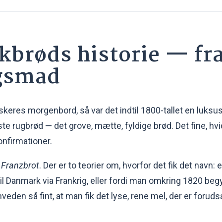
kbrøds historie — fr
agsmad
skeres morgenbord, så var det indtil 1800-tallet en luksus
te rugbrød — det grove, mætte, fyldige brød. Det fine, hv
onfirmationer.
e
Franzbrot
. Der er to teorier om, hvorfor det fik det navn: 
til Danmark via Frankrig, eller fordi man omkring 1820 beg
den så fint, at man fik det lyse, rene mel, der er forud