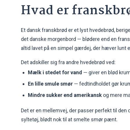
Hvad er franskbr
Et dansk franskbrød er et lyst hvedebrød, berige
det danske morgenbord — blødere end en fransk
altid lavet på en simpel gærdej, der hæver lunt el
Det adskiller sig fra andre hvedebrød ved:
Mælk i stedet for vand
— giver en blød kru
En lille smule smør
— fedtindholdet gør kr
Mindre sukker end amerikansk
og mere mæ
Det er en mellemvej, der passer perfekt til den d
syltetøj, blødt nok til at smelte smør pænt.