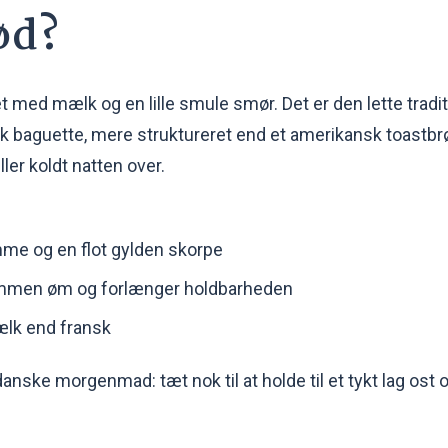
ød?
t med mælk og en lille smule smør. Det er den lette tradit
 baguette, mere struktureret end et amerikansk toastbr
ler koldt natten over.
mme og en flot gylden skorpe
ummen øm og forlænger holdbarheden
lk end fransk
anske morgenmad: tæt nok til at holde til et tykt lag ost 