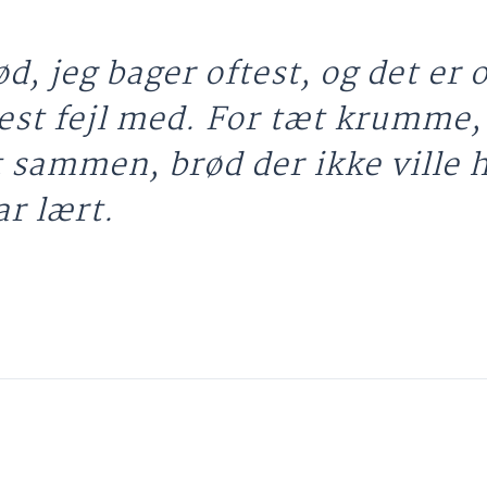
d, jeg bager oftest, og det er 
flest fejl med. For tæt krumme,
t sammen, brød der ikke ville 
ar lært.