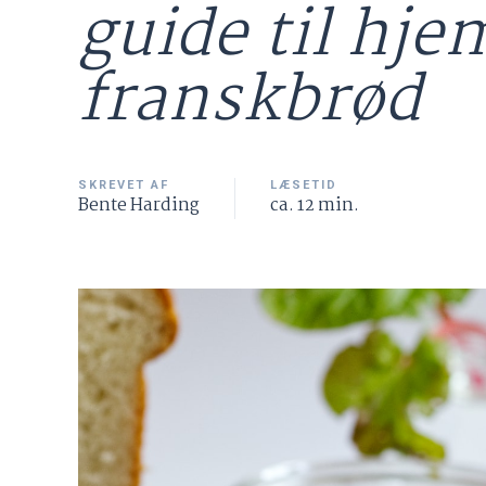
guide til hj
franskbrød
SKREVET AF
LÆSETID
Bente Harding
ca. 12 min.