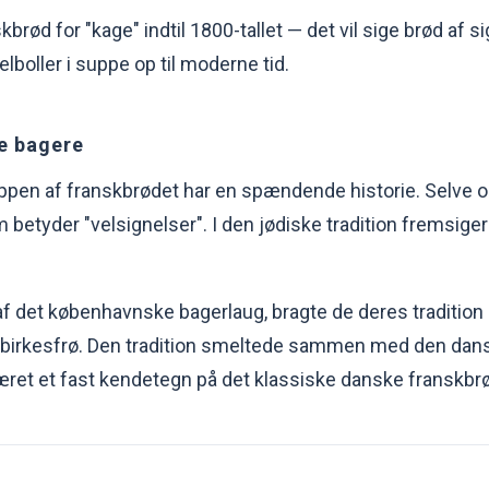
brød for "kage" indtil 1800-tallet — det vil sige brød af si
boller i suppe op til moderne tid.
ke bagere
 toppen af franskbrødet har en spændende historie. Selve o
m betyder "velsignelser". I den jødiske tradition fremsige
l af det københavnske bagerlaug, bragte de deres traditio
d birkesfrø. Den tradition smeltede sammen med den dan
været et fast kendetegn på det klassiske danske franskbr