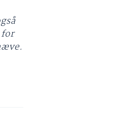
også
 for
hæve.