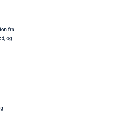
ion fra
ød, og
og