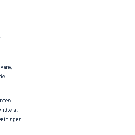
a
vare,
ide
enten
yndte at
sætningen