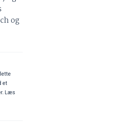
s
ch og
lette
 et
er. Læs