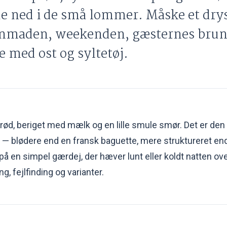
 ned i de små lommer. Måske et dry
genmaden, weekenden, gæsternes brun
e med ost og syltetøj.
rød, beriget med mælk og en lille smule smør. Det er den 
 — blødere end en fransk baguette, mere struktureret end
 på en simpel gærdej, der hæver lunt eller koldt natten ov
g, fejlfinding og varianter.