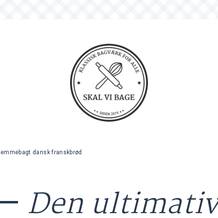
 hjemmebagt dansk franskbrød
 —
Den ultimati