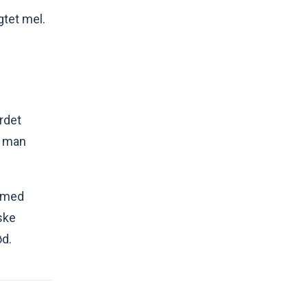
gtet mel.
rdet
r man
n med
ske
ød.