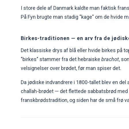
I store dele af Danmark kaldte man faktisk fransk
På Fyn brugte man stadig "kage" om de hvide mel
Birkes-traditionen — en arv fra de jødis
Det klassiske drys af blå eller hvide birkes på
"birkes" stammer fra det hebraiske
brachot
, so
velsignelser over brødet, før man spiser det.
Da jødiske indvandrere i 1800-tallet blev en de
challah-brødet — det flettede sabbatsbrød me
franskbrødstradition, og siden har de små frø 